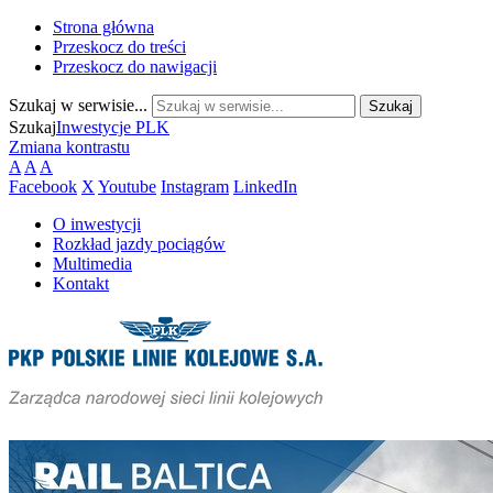
Strona główna
Przeskocz do treści
Przeskocz do nawigacji
Szukaj w serwisie...
Szukaj
Inwestycje PLK
Zmiana kontrastu
A
A
A
Facebook
X
Youtube
Instagram
LinkedIn
O inwestycji
Rozkład jazdy pociągów
Multimedia
Kontakt