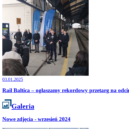
03.01.2025
Rail Baltica – ogłaszamy rekordowy przetarg na odci
Galeria
Nowe zdjęcia - wrzesień 2024