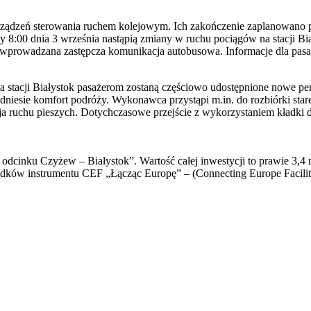
rządzeń sterowania ruchem kolejowym. Ich zakończenie zaplanowano p
y 8:00 dnia 3 września nastąpią zmiany w ruchu pociągów na stacji Bia
 wprowadzana zastępcza komunikacja autobusowa. Informacje dla pasaże
stacji Białystok pasażerom zostaną częściowo udostępnione nowe pero
dniesie komfort podróży. Wykonawca przystąpi m.in. do rozbiórki star
a ruchu pieszych. Dotychczasowe przejście z wykorzystaniem kładki 
 odcinku Czyżew – Białystok”. Wartość całej inwestycji to prawie 3,4
rodków instrumentu CEF „Łącząc Europę” – (Connecting Europe Facility