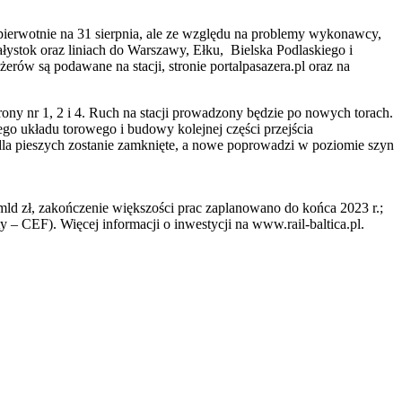
ierwotnie na 31 sierpnia, ale ze względu na problemy wykonawcy,
łystok oraz liniach do Warszawy, Ełku, Bielska Podlaskiego i
rów są podawane na stacji, stronie portalpasazera.pl oraz na
ny nr 1, 2 i 4. Ruch na stacji prowadzony będzie po nowych torach.
ego układu torowego i budowy kolejnej części przejścia
dla pieszych zostanie zamknięte, a nowe poprowadzi w poziomie szyn
 mld zł, zakończenie większości prac zaplanowano do końca 2023 r.;
 – CEF). Więcej informacji o inwestycji na www.rail-baltica.pl.