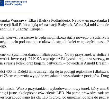
ierunku Warszawy, Ełku i Bielska Podlaskiego. Na nowym przystanku B
stycji Rail Baltica będą też na stacji Białystok. Warta 3,4 mld zł mo
mentu CEF „Łącząc Europę”.
zdy, pierwsi pasażerowie będą mogli skorzystać z nowego przystanku B
o tunelu pod torami, co ułatwi dostęp do kolei w tej części miasta. 
iego.
ierne korzyści mieszkańcom Białegostoku. Nowy przystanek w stolicy 
owości. Inwestycja PLK SA wpisuje też Białystok i region w szerszy, 
ia z resztą Polski oraz krajami bałtyckimi – powiedział Arnold Bresc
i 400 m. Dzięki temu zatrzymają się tu pociągi regionalne i dłuższe
ści 76 cm zapewnia wygodne wsiadanie i wysiadanie z pociągów. Druga
ęści miasta. Wraz z przystankiem wybudowano nowy tunel, który umożl
nię i jasne, ekologiczne oświetlenie LED. Na peron prowadzą zadasz
ycji zbudowano też ok. 115 m drogi, co umożliwi dojście do pętli au