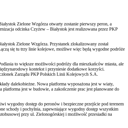
iałystok Zielone Wzgórza otwarty zostanie pierwszy peron, a
dernizacja odcinka Czyżew – Białystok jest realizowana przez PKP
iałystok Zielone Wzgórza. Przystanek zlokalizowany został
Łączą się tu trzy linie kolejowe, możliwe więc będą wygodne podróże
Podlasia to większe możliwości podróży dla mieszkańców miasta, ale
międzynarodowy kontekst i przyniesie dodatkowe korzyści.
h, członek Zarządu PKP Polskich Linii Kolejowych S.A.
 składy dalekobieżne. Nowa platforma wyposażona jest w wiaty,
 platforma jest w budowie, a zakończenie prac jest planowane do
iwi wygodny dostęp do peronów i bezpieczne przejście pod terenem
one schody i pochylnia, zapewniające wygodny dostęp wszystkim
tobusowej przy ul. Zielonogórskiej i możliwość przesiadki na