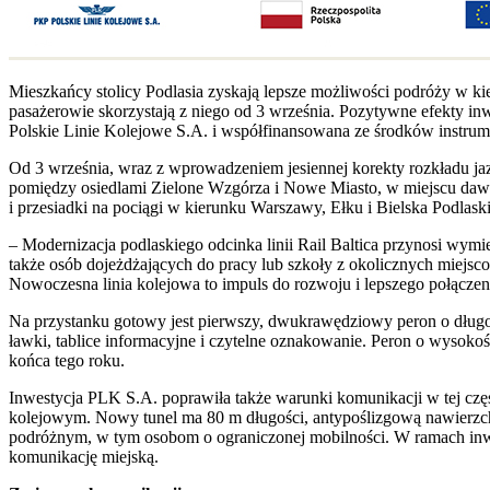
Mieszkańcy stolicy Podlasia zyskają lepsze możliwości podróży w k
pasażerowie skorzystają z niego od 3 września. Pozytywne efekty inwe
Polskie Linie Kolejowe S.A. i współfinansowana ze środków instru
Od 3 września, wraz z wprowadzeniem jesiennej korekty rozkładu ja
pomiędzy osiedlami Zielone Wzgórza i Nowe Miasto, w miejscu dawneg
i przesiadki na pociągi w kierunku Warszawy, Ełku i Bielska Podlask
– Modernizacja podlaskiego odcinka linii Rail Baltica przynosi wym
także osób dojeżdżających do pracy lub szkoły z okolicznych miejsc
Nowoczesna linia kolejowa to impuls do rozwoju i lepszego połączen
Na przystanku gotowy jest pierwszy, dwukrawędziowy peron o długośc
ławki, tablice informacyjne i czytelne oznakowanie. Peron o wysoko
końca tego roku.
Inwestycja PLK S.A. poprawiła także warunki komunikacji w tej cz
kolejowym. Nowy tunel ma 80 m długości, antypoślizgową nawierzch
podróżnym, w tym osobom o ograniczonej mobilności. W ramach inwest
komunikację miejską.