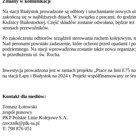
Zmiany w komunikacji
Na stacji Białystok prowadzone są odbiory i uruchamianie nowych u
zakończą się w najbliższych dniach. W związku z pracami, do godzin
Kuźnicy Białostockiej. Część składów zostanie odwołana, będzie też
stronach przewoźników.
Po zakończeniu odbiorów urządzeń sterowania ruchem kolejowym, na 
Nad peronami powstało zadaszenie, które ochroni przed opadami i po
podziemnego. Na stacji wprowadzona zostanie także nowa organizacj
w przedłużeniu ul. św. Rocha.
Inwestycja prowadzona jest w ramach projektu „Prace na linii E75 na
na stacji Łapy i Białystok na 2024 r. Projekt współfinansowany ze ś
Kontakt dla mediów:
Tomasz Łotowski
zespół prasowy
PKP Polskie Linie Kolejowe S.A.
rzecznik@plk-sa.pl
T: 798 876 051