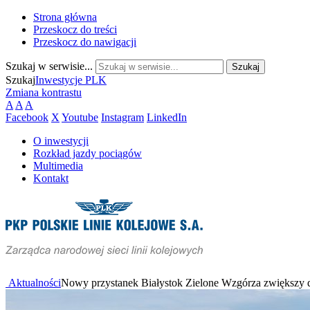
Strona główna
Przeskocz do treści
Przeskocz do nawigacji
Szukaj w serwisie...
Szukaj
Inwestycje PLK
Zmiana kontrastu
A
A
A
Facebook
X
Youtube
Instagram
LinkedIn
O inwestycji
Rozkład jazdy pociągów
Multimedia
Kontakt
Aktualności
Nowy przystanek Białystok Zielone Wzgórza zwiększy d