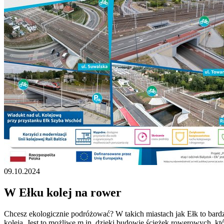
09.10.2024
W Ełku kolej na rower
Chcesz ekologicznie podróżować? W takich miastach jak Ełk to bar
koleją. Jest to możliwe m.in. dzięki budowie ścieżek rowerowych, 