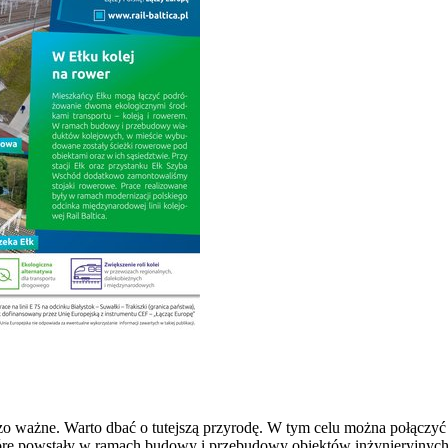
dzo ważne. Warto dbać o tutejszą przyrodę. W tym celu można połączy
które powstały w ramach budowy i przebudowy obiektów inżynieryjnych