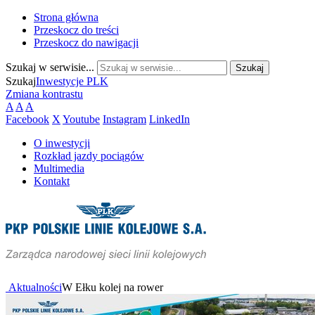
Strona główna
Przeskocz do treści
Przeskocz do nawigacji
Szukaj w serwisie...
Szukaj
Inwestycje PLK
Zmiana kontrastu
A
A
A
Facebook
X
Youtube
Instagram
LinkedIn
O inwestycji
Rozkład jazdy pociągów
Multimedia
Kontakt
Aktualności
W Ełku kolej na rower