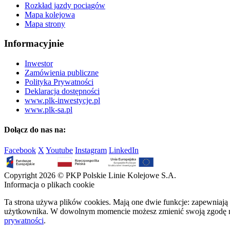
Rozkład jazdy pociągów
Mapa kolejowa
Mapa strony
Informacyjnie
Inwestor
Zamówienia publiczne
Polityka Prywatności
Deklaracja dostępności
www.plk-inwestycje.pl
www.plk-sa.pl
Dołącz do nas na:
Facebook
X
Youtube
Instagram
LinkedIn
Copyright 2026 © PKP Polskie Linie Kolejowe S.A.
Informacja o plikach cookie
Ta strona używa plików cookies. Mają one dwie funkcje: zapewniają 
użytkownika. W dowolnym momencie możesz zmienić swoją zgodę na 
prywatności
.