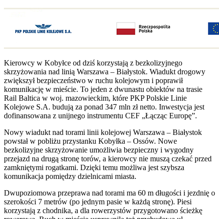
Kierowcy w Kobyłce od dziś korzystają z bezkolizyjnego
skrzyżowania nad linią Warszawa – Białystok. Wiadukt drogowy
zwiększył bezpieczeństwo w ruchu kolejowym i poprawił
komunikację w mieście. To jeden z dwunastu obiektów na trasie
Rail Baltica w woj. mazowieckim, które PKP Polskie Linie
Kolejowe S.A. budują za ponad 347 mln zł netto. Inwestycja jest
dofinansowana z unijnego instrumentu CEF „Łącząc Europę”.
Nowy wiadukt nad torami linii kolejowej Warszawa – Białystok
powstał w pobliżu przystanku Kobyłka – Ossów. Nowe
bezkolizyjne skrzyżowanie umożliwia bezpieczny i wygodny
przejazd na drugą stronę torów, a kierowcy nie muszą czekać przed
zamkniętymi rogatkami. Dzięki temu możliwa jest szybsza
komunikacja pomiędzy dzielnicami miasta.
Dwupoziomowa przeprawa nad torami ma 60 m długości i jezdnię o
szerokości 7 metrów (po jednym pasie w każdą stronę). Piesi
korzystają z chodnika, a dla rowerzystów przygotowano ścieżkę