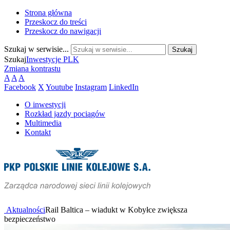
Strona główna
Przeskocz do treści
Przeskocz do nawigacji
Szukaj w serwisie...
Szukaj
Inwestycje PLK
Zmiana kontrastu
A
A
A
Facebook
X
Youtube
Instagram
LinkedIn
O inwestycji
Rozkład jazdy pociągów
Multimedia
Kontakt
Aktualności
Rail Baltica – wiadukt w Kobyłce zwiększa
bezpieczeństwo