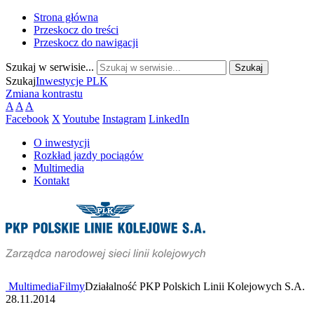
Strona główna
Przeskocz do treści
Przeskocz do nawigacji
Szukaj w serwisie...
Szukaj
Inwestycje PLK
Zmiana kontrastu
A
A
A
Facebook
X
Youtube
Instagram
LinkedIn
O inwestycji
Rozkład jazdy pociągów
Multimedia
Kontakt
Multimedia
Filmy
Działalność PKP Polskich Linii Kolejowych S.A.
28.11.2014