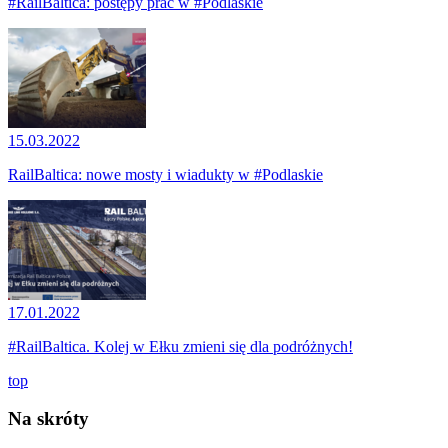
#RailBaltica: postępy prac w #Podlaskie
15.03.2022
RailBaltica: nowe mosty i wiadukty w #Podlaskie
17.01.2022
#RailBaltica. Kolej w Ełku zmieni się dla podróżnych!
top
Na skróty