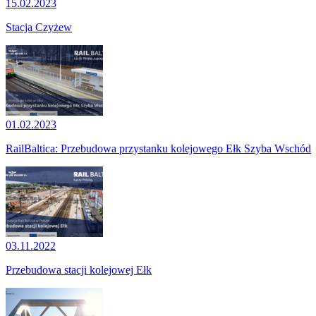
15.02.2023
Stacja Czyżew
01.02.2023
RailBaltica: Przebudowa przystanku kolejowego Ełk Szyba Wschód
03.11.2022
Przebudowa stacji kolejowej Ełk