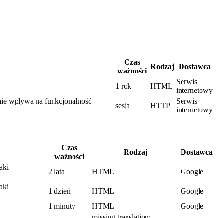
Czas
Rodzaj
Dostawca
ważności
Serwis
1 rok
HTML
internetowy
enie wpływa na funkcjonalność
Serwis
sesja
HTTP
internetowy
Czas
Rodzaj
Dostawca
ważności
aki
2 lata
HTML
Google
aki
1 dzień
HTML
Google
1 minuty
HTML
Google
missing translation: