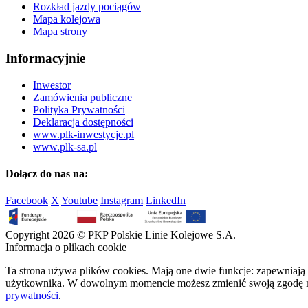
Rozkład jazdy pociągów
Mapa kolejowa
Mapa strony
Informacyjnie
Inwestor
Zamówienia publiczne
Polityka Prywatności
Deklaracja dostępności
www.plk-inwestycje.pl
www.plk-sa.pl
Dołącz do nas na:
Facebook
X
Youtube
Instagram
LinkedIn
Copyright 2026 © PKP Polskie Linie Kolejowe S.A.
Informacja o plikach cookie
Ta strona używa plików cookies. Mają one dwie funkcje: zapewniają 
użytkownika. W dowolnym momencie możesz zmienić swoją zgodę na 
prywatności
.