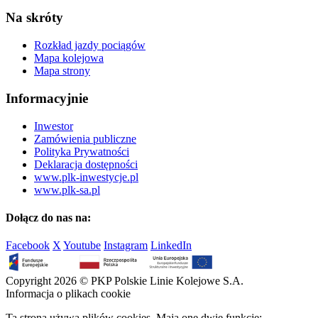
Na skróty
Rozkład jazdy pociągów
Mapa kolejowa
Mapa strony
Informacyjnie
Inwestor
Zamówienia publiczne
Polityka Prywatności
Deklaracja dostępności
www.plk-inwestycje.pl
www.plk-sa.pl
Dołącz do nas na:
Facebook
X
Youtube
Instagram
LinkedIn
Copyright 2026 © PKP Polskie Linie Kolejowe S.A.
Informacja o plikach cookie
Ta strona używa plików cookies. Mają one dwie funkcje: