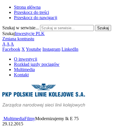
Strona główna
Przeskocz do treści
Przeskocz do nawigacji
Szukaj w serwisie...
Szukaj
Inwestycje PLK
Zmiana kontrastu
A
A
A
Facebook
X
Youtube
Instagram
LinkedIn
O inwestycji
Rozkład jazdy pociągów
Multimedia
Kontakt
Multimedia
Filmy
Modernizujemy lk E 75
29.12.2015