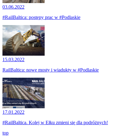
03.06.2022
#RailBaltica: postępy prac w #Podlaskie
15.03.2022
RailBaltica: nowe mosty i wiadukty w #Podlaskie
17.01.2022
#RailBaltica. Kolej w Ełku zmieni się dla podróżnych!
top