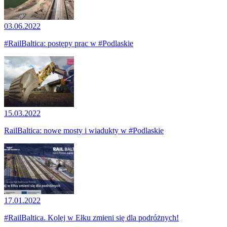
03.06.2022
#RailBaltica: postępy prac w #Podlaskie
15.03.2022
RailBaltica: nowe mosty i wiadukty w #Podlaskie
17.01.2022
#RailBaltica. Kolej w Ełku zmieni się dla podróżnych!