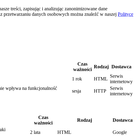
sze treści, zapisując i analizując zanonimizowane dane
az przetwarzaniu danych osobowych można znaleźć w naszej
Polityce
Czas
Rodzaj
Dostawca
ważności
Serwis
1 rok
HTML
internetowy
enie wpływa na funkcjonalność
Serwis
sesja
HTTP
internetowy
Czas
Rodzaj
Dostawca
ważności
aki
2 lata
HTML
Google