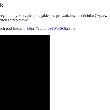
ok
wego – to tylko część prac, jakie przeprowadzimy na odcinku Czyżew 
ystok i Szepietowo.
cych pod linkiem:
https://youtu.be/IWorSGkrSm8