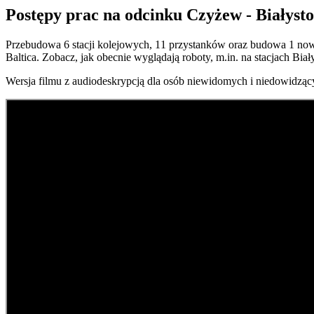
Postępy prac na odcinku Czyżew - Białyst
Przebudowa 6️ stacji kolejowych, 1️1 przystanków oraz budowa 1️ no
Baltica. Zobacz, jak obecnie wyglądają roboty, m.in. na stacjach Biał
Wersja filmu z audiodeskrypcją dla osób niewidomych i niedowidzą