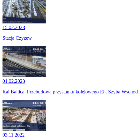
15.02.2023
Stacja Czyżew
01.02.2023
RailBaltica: Przebudowa przystanku kolejowego Ełk Szyba Wschód
03.11.2022