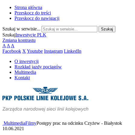
Strona główna
Przeskocz do treści
Przeskocz do nawigacji
Szukaj w serwisie...
Szukaj
Inwestycje PLK
Zmiana kontrastu
A
A
A
Facebook
X
Youtube
Instagram
LinkedIn
O inwestycji
Rozkład jazdy pociągów
Multimedia
Kontakt
Multimedia
Filmy
Postępy prac na odcinku Czyżew - Białystok
10.06.2021