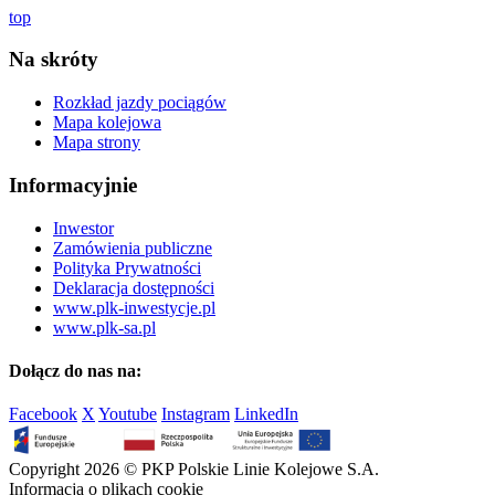
top
Na skróty
Rozkład jazdy pociągów
Mapa kolejowa
Mapa strony
Informacyjnie
Inwestor
Zamówienia publiczne
Polityka Prywatności
Deklaracja dostępności
www.plk-inwestycje.pl
www.plk-sa.pl
Dołącz do nas na:
Facebook
X
Youtube
Instagram
LinkedIn
Copyright 2026 © PKP Polskie Linie Kolejowe S.A.
Informacja o plikach cookie