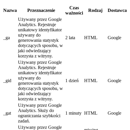
Czas
Nazwa
Przeznaczenie
Rodzaj
Dostawca
ważności
Używany przez Google
Analytics. Rejestruje
unikatowy identyfikator
używany do
_ga
2 lata
HTML
Google
generowania statystyk
dotyczących sposobu, w
jaki odwiedzający
korzysta z witryny.
Używany przez Google
Analytics. Rejestruje
unikatowy identyfikator
używany do
_gid
1 dzień
HTML
Google
generowania statystyk
dotyczących sposobu, w
jaki odwiedzający
korzysta z witryny.
Używany przez Google
Analytics. Służy do
_gat
1 minuty
HTML
Google
ograniczania szybkości
zadań.
Używany przez Google
missing