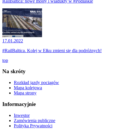
RailBaltica: nowe mosty i wiadukty w #Podlaskie
17.01.2022
#RailBaltica. Kolej w Ełku zmieni się dla podróżnych!
top
Na skróty
Rozkład jazdy pociągów
Mapa kolejowa
Mapa strony
Informacyjnie
Inwestor
Zamówienia publiczne
Polityka Prywatności