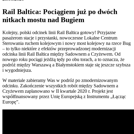
Rail Baltica: Pociągiem już po dwóch
nitkach mostu nad Bugiem
Kolejny, polski odcinek linii Rail Baltica gotowy! Przyjazne
pasażerom stacje i przystanki, nowoczesne Lokalne Centrum
Sterowania ruchem kolejowym i nowy most kolejowy na rzece Bug
– to tylko niektóre z efektów przeprowadzonej modernizacji
odcinka linii Rail Baltica między Sadownem a Czyżewem. Od
nowego roku pociągi jeżdżą tędy po obu torach, a to oznacza, że
podróż między Warszawą a Białymstokiem staje się jeszcze szybsza
i wygodniejsza.
W materiale zabieramy Was w podróż po zmodernizowanym
odcinku. Zakończenie wszystkich robót między Sadownem a
Czyżewem zaplanowano w II kwartale 2020 r. Projekt jest
współfinansowany przez Unię Europejską z Instrumentu „Łącząc
Europę”.