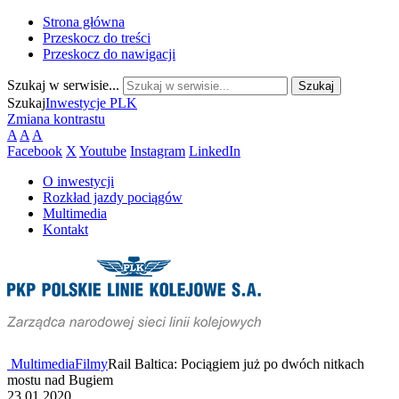
Strona główna
Przeskocz do treści
Przeskocz do nawigacji
Szukaj w serwisie...
Szukaj
Inwestycje PLK
Zmiana kontrastu
A
A
A
Facebook
X
Youtube
Instagram
LinkedIn
O inwestycji
Rozkład jazdy pociągów
Multimedia
Kontakt
Multimedia
Filmy
Rail Baltica: Pociągiem już po dwóch nitkach
mostu nad Bugiem
23.01.2020