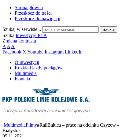
Strona główna
Przeskocz do treści
Przeskocz do nawigacji
Szukaj w serwisie...
Szukaj
Inwestycje PLK
Zmiana kontrastu
A
A
A
Facebook
X
Youtube
Instagram
LinkedIn
O inwestycji
Rozkład jazdy pociągów
Multimedia
Kontakt
Multimedia
Filmy
#RailBaltica – prace na odcinku Czyżew -
Białystok
09.11.2021