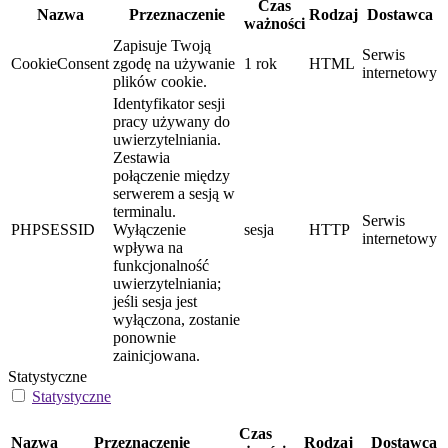
Czas
Nazwa
Przeznaczenie
Rodzaj
Dostawca
ważności
Zapisuje Twoją
Serwis
CookieConsent
zgodę na używanie
1 rok
HTML
internetowy
plików cookie.
Identyfikator sesji
pracy używany do
uwierzytelniania.
Zestawia
połączenie między
serwerem a sesją w
terminalu.
Serwis
PHPSESSID
Wyłączenie
sesja
HTTP
internetowy
wpływa na
funkcjonalność
uwierzytelniania;
jeśli sesja jest
wyłączona, zostanie
ponownie
zainicjowana.
Statystyczne
Statystyczne
Czas
Nazwa
Przeznaczenie
Rodzaj
Dostawca