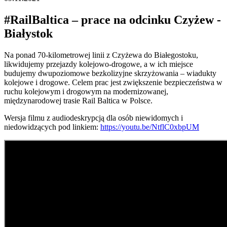
#RailBaltica – prace na odcinku Czyżew -
Białystok
Na ponad 70-kilometrowej linii z Czyżewa do Białegostoku,
likwidujemy przejazdy kolejowo-drogowe, a w ich miejsce
budujemy dwupoziomowe bezkolizyjne skrzyżowania – wiadukty
kolejowe i drogowe. Celem prac jest zwiększenie bezpieczeństwa w
ruchu kolejowym i drogowym na modernizowanej,
międzynarodowej trasie Rail Baltica w Polsce.
Wersja filmu z audiodeskrypcją dla osób niewidomych i
niedowidzących pod linkiem:
https://youtu.be/NtflC0xbpUM