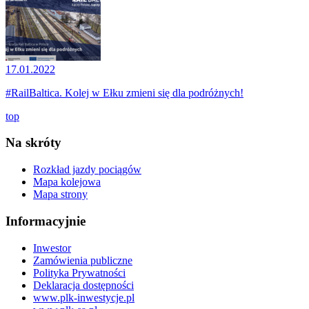
17.01.2022
#RailBaltica. Kolej w Ełku zmieni się dla podróżnych!
top
Na skróty
Rozkład jazdy pociągów
Mapa kolejowa
Mapa strony
Informacyjnie
Inwestor
Zamówienia publiczne
Polityka Prywatności
Deklaracja dostępności
www.plk-inwestycje.pl