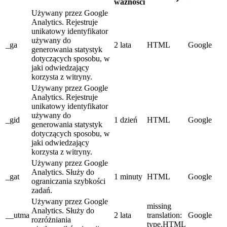
ważności
Używany przez Google
Analytics. Rejestruje
unikatowy identyfikator
używany do
_ga
2 lata
HTML
Google
generowania statystyk
dotyczących sposobu, w
jaki odwiedzający
korzysta z witryny.
Używany przez Google
Analytics. Rejestruje
unikatowy identyfikator
używany do
_gid
1 dzień
HTML
Google
generowania statystyk
dotyczących sposobu, w
jaki odwiedzający
korzysta z witryny.
Używany przez Google
Analytics. Służy do
_gat
1 minuty
HTML
Google
ograniczania szybkości
zadań.
Używany przez Google
missing
Analytics. Służy do
__utma
2 lata
translation:
Google
rozróżniania
type.HTML