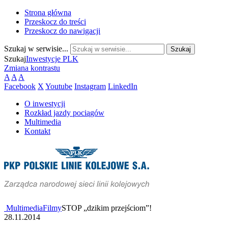
Strona główna
Przeskocz do treści
Przeskocz do nawigacji
Szukaj w serwisie...
Szukaj
Inwestycje PLK
Zmiana kontrastu
A
A
A
Facebook
X
Youtube
Instagram
LinkedIn
O inwestycji
Rozkład jazdy pociągów
Multimedia
Kontakt
Multimedia
Filmy
STOP „dzikim przejściom”!
28.11.2014