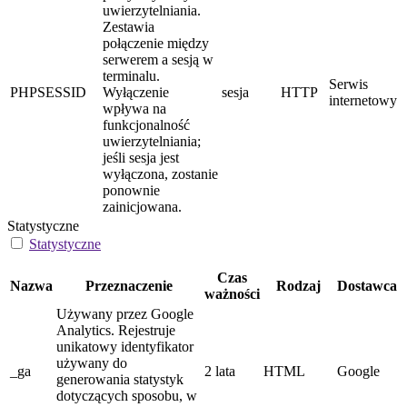
uwierzytelniania.
Zestawia
połączenie między
serwerem a sesją w
terminalu.
Serwis
PHPSESSID
Wyłączenie
sesja
HTTP
internetowy
wpływa na
funkcjonalność
uwierzytelniania;
jeśli sesja jest
wyłączona, zostanie
ponownie
zainicjowana.
Statystyczne
Statystyczne
Czas
Nazwa
Przeznaczenie
Rodzaj
Dostawca
ważności
Używany przez Google
Analytics. Rejestruje
unikatowy identyfikator
używany do
_ga
2 lata
HTML
Google
generowania statystyk
dotyczących sposobu, w