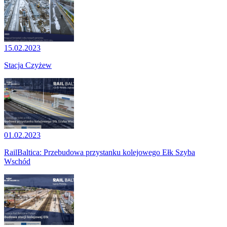
15.02.2023
Stacja Czyżew
01.02.2023
RailBaltica: Przebudowa przystanku kolejowego Ełk Szyba
Wschód