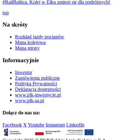
#RailBaltica. Kolej w Ełku zmieni się dla podróżnych!
top
Na skróty
Rozkład jazdy pociągów
Mapa kolejowa
Mapa strony
Informacyjnie
Inwestor
Zamówienia publiczne
Polityka Prywatności
Deklaracja dostępności
www.plk-inwestycje.pl
www.plk-sa.pl
Dołącz do nas na:
Facebook
X
Youtube
Instagram
LinkedIn