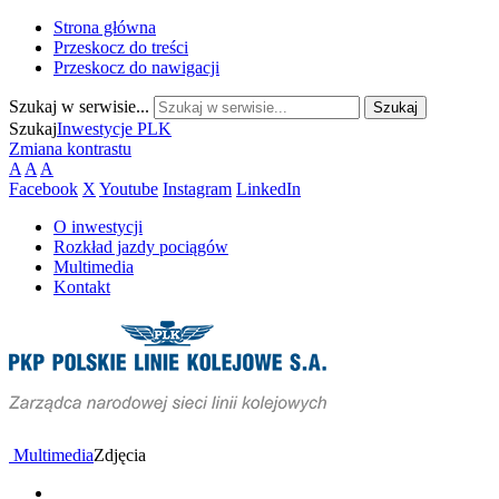
Strona główna
Przeskocz do treści
Przeskocz do nawigacji
Szukaj w serwisie...
Szukaj
Inwestycje PLK
Zmiana kontrastu
A
A
A
Facebook
X
Youtube
Instagram
LinkedIn
O inwestycji
Rozkład jazdy pociągów
Multimedia
Kontakt
Multimedia
Zdjęcia