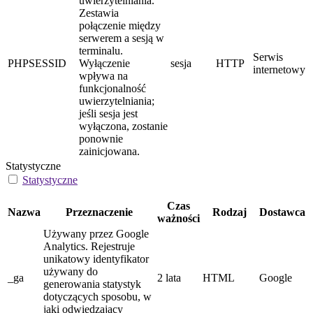
uwierzytelniania.
Zestawia
połączenie między
serwerem a sesją w
terminalu.
Serwis
PHPSESSID
Wyłączenie
sesja
HTTP
internetowy
wpływa na
funkcjonalność
uwierzytelniania;
jeśli sesja jest
wyłączona, zostanie
ponownie
zainicjowana.
Statystyczne
Statystyczne
Czas
Nazwa
Przeznaczenie
Rodzaj
Dostawca
ważności
Używany przez Google
Analytics. Rejestruje
unikatowy identyfikator
używany do
_ga
2 lata
HTML
Google
generowania statystyk
dotyczących sposobu, w
jaki odwiedzający