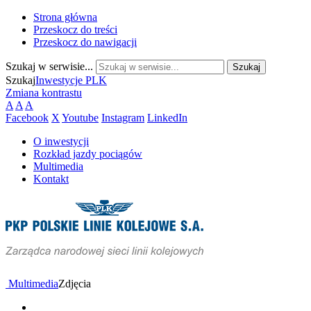
Strona główna
Przeskocz do treści
Przeskocz do nawigacji
Szukaj w serwisie...
Szukaj
Inwestycje PLK
Zmiana kontrastu
A
A
A
Facebook
X
Youtube
Instagram
LinkedIn
O inwestycji
Rozkład jazdy pociągów
Multimedia
Kontakt
Multimedia
Zdjęcia