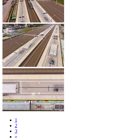
1
2
3
»