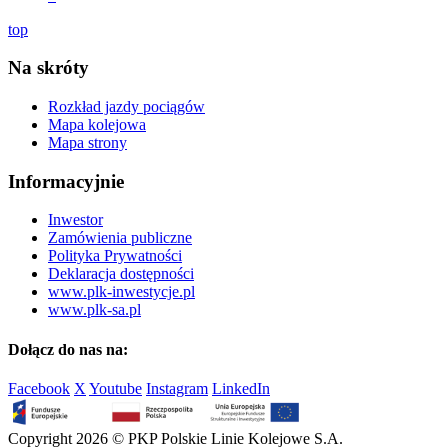
top
Na skróty
Rozkład jazdy pociągów
Mapa kolejowa
Mapa strony
Informacyjnie
Inwestor
Zamówienia publiczne
Polityka Prywatności
Deklaracja dostępności
www.plk-inwestycje.pl
www.plk-sa.pl
Dołącz do nas na:
Facebook
X
Youtube
Instagram
LinkedIn
Copyright 2026 © PKP Polskie Linie Kolejowe S.A.