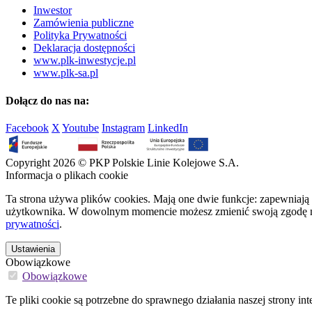
Inwestor
Zamówienia publiczne
Polityka Prywatności
Deklaracja dostępności
www.plk-inwestycje.pl
www.plk-sa.pl
Dołącz do nas na:
Facebook
X
Youtube
Instagram
LinkedIn
Copyright 2026 © PKP Polskie Linie Kolejowe S.A.
Informacja o plikach cookie
Ta strona używa plików cookies. Mają one dwie funkcje: zapewniają 
użytkownika. W dowolnym momencie możesz zmienić swoją zgodę na 
prywatności
.
Ustawienia
Obowiązkowe
Obowiązkowe
Te pliki cookie są potrzebne do sprawnego działania naszej strony int