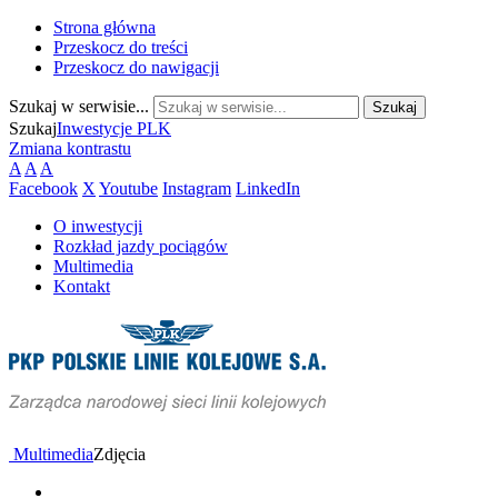
Strona główna
Przeskocz do treści
Przeskocz do nawigacji
Szukaj w serwisie...
Szukaj
Inwestycje PLK
Zmiana kontrastu
A
A
A
Facebook
X
Youtube
Instagram
LinkedIn
O inwestycji
Rozkład jazdy pociągów
Multimedia
Kontakt
Multimedia
Zdjęcia