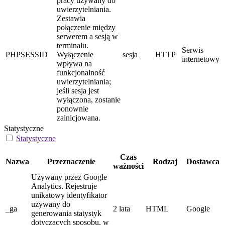
pracy używany do
uwierzytelniania.
Zestawia
połączenie między
serwerem a sesją w
terminalu.
Serwis
PHPSESSID
Wyłączenie
sesja
HTTP
internetowy
wpływa na
funkcjonalność
uwierzytelniania;
jeśli sesja jest
wyłączona, zostanie
ponownie
zainicjowana.
Statystyczne
Statystyczne
Czas
Nazwa
Przeznaczenie
Rodzaj
Dostawca
ważności
Używany przez Google
Analytics. Rejestruje
unikatowy identyfikator
używany do
_ga
2 lata
HTML
Google
generowania statystyk
dotyczących sposobu, w