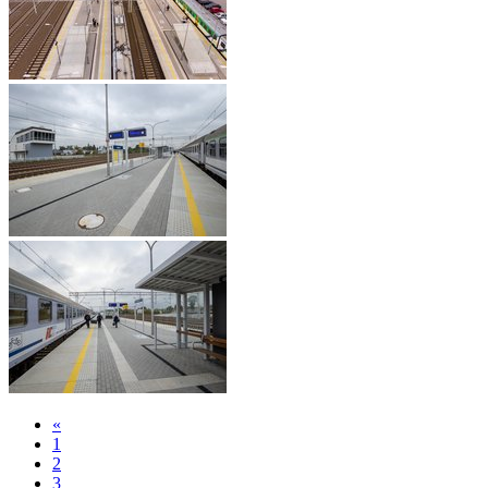
«
1
2
3