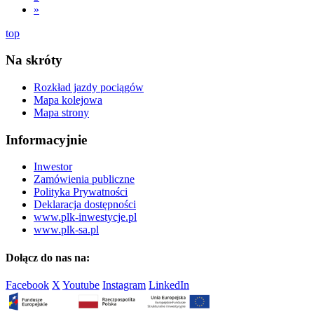
»
top
Na skróty
Rozkład jazdy pociągów
Mapa kolejowa
Mapa strony
Informacyjnie
Inwestor
Zamówienia publiczne
Polityka Prywatności
Deklaracja dostępności
www.plk-inwestycje.pl
www.plk-sa.pl
Dołącz do nas na:
Facebook
X
Youtube
Instagram
LinkedIn