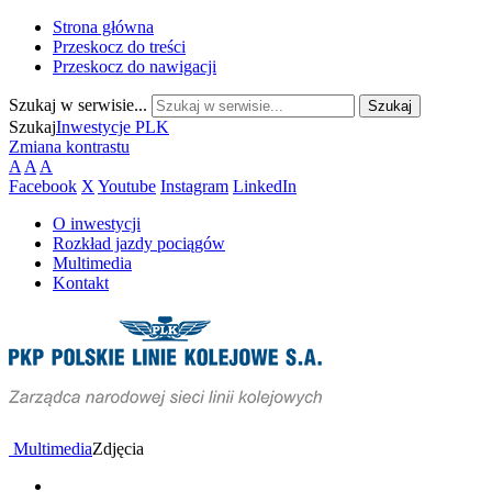
Strona główna
Przeskocz do treści
Przeskocz do nawigacji
Szukaj w serwisie...
Szukaj
Inwestycje PLK
Zmiana kontrastu
A
A
A
Facebook
X
Youtube
Instagram
LinkedIn
O inwestycji
Rozkład jazdy pociągów
Multimedia
Kontakt
Multimedia
Zdjęcia